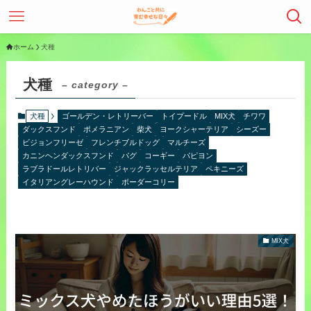
ホーム
犬種
犬種
– category –
犬種
ゴールデン・レトリーバー
トイプードル
MIX犬
チワワ
ダックスフンド
ポメラニアン
柴犬
ヨークシャーテリア
シーズー
ビジョンフリーゼ
フレンチブルドッグ
マルチーズ
カニンヘンダックスフンド
パグ
コーギー
パピヨン
ラブラドールレトリバー
ジャックラッセルテリア
ペキニーズ
イタリアングレーハウンド
ボーダーコリー
MIX犬