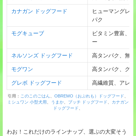
カナガン ドッグフード
ヒューマングレー
パク
モグキューブ
ビタミン豊富、グ
ー
ネルソンズ ドッグフード
高タンパク、無添
モグワン
高タンパク、グレ
グレボ ドッグフード
高繊維質、アレル
引用：
このこのごはん
、
OBREMO（おぶれも）ドッグフード
、
ミシュワン 小型犬用
、
うまか
、
ブッチ ドッグフード
、
カナガン
ドッグフード
、
わお！これだけのラインナップ、選ぶの大変そう