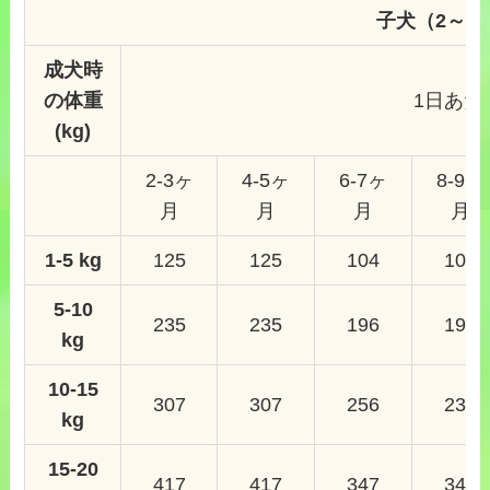
子犬（2～1
成犬時
の体重
1日あた
(kg)
2-3ヶ
4-5ヶ
6-7ヶ
8-9ヶ
月
月
月
月
1-5 kg
125
125
104
104
5-10
235
235
196
196
kg
10-15
307
307
256
230
kg
15-20
417
417
347
347